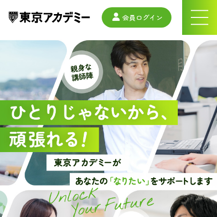
会員ログイン
ナ
ビ
ゲ
ー
シ
ョ
ン
メ
ニ
ュ
ー