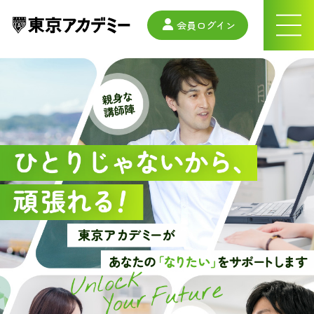
会員ログイン
ナ
ビ
ゲ
ー
シ
ョ
ン
メ
ニ
ュ
ー